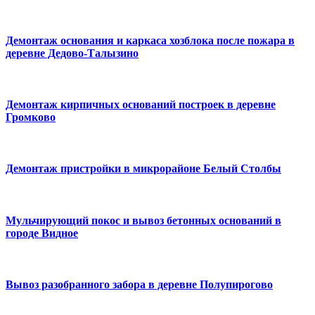
Демонтаж основания и каркаса хозблока после пожара в
деревне Дедово-Талызино
Демонтаж кирпичных оснований построек в деревне
Громково
Демонтаж пристройки в микрорайоне Белый Столбы
Мульчирующий покос и вывоз бетонных оснований в
городе Видное
Вывоз разобранного забора в деревне Полупирогово