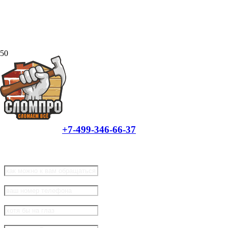
Мы разбираем старые дома в Москве и
Подмосковье
от 12000 рублей / за демонтаж без
вывоза
Звоните:
+7-499-346-66-37
или оставляйте
заявку:
Ваше имя:
*
Номер телефона:
*
Примерная площадь дома:
Район: