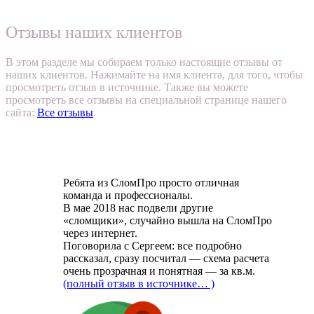
Отзывы наших клиентов
В этом разделе мы собираем только настоящие отзывы от
наших клиентов. Нажимайте на имя клиента, для того, чтобы
просмотреть отзыв в источнике. Также вы можете
просмотреть все отзывы на специальной странице нашего
сайта:
Все отзывы
.
Ребята из СломПро просто отличная
команда и профессионалы.
В мае 2018 нас подвели другие
«сломщики», случайно вышла на СломПро
через интернет.
Поговорила с Сергеем: все подробно
рассказал, сразу посчитал — схема расчета
очень прозрачная и понятная — за кв.м.
(полный отзыв в источнике… )