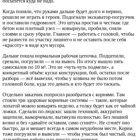
посыпется куда не надо.
Когда поняли, что руками дальше будет долго и нервно,
решили не играть в героев. Подогнали экскаватор‑погрузчик
и поставили гидромолот. Это штука простая и честная: где
бетон или плотный узел — ковырнули, пробили, сняли
слоями и сразу убрали. Главное — работать с головой, чтобы
не разнести по участку лишнего и не оставить после себя
«красоту» в виде куч мусора.
Дальше пошла нормальная рабочая цепочка. Подцепили,
срезали, погрузили — и на вывоз. По итогу вышло пять
самосвалов по 10 м³. Это не «чуть‑чуть подмели», а
конкретный объём: куски конструкции, бой, остатки после
разбора — всё вывезли, чтобы у хозяина не было потом
головной боли, куда это девать и кто будет это таскать.
Отдельно заказчик попросил разобраться с корнями. Там
стояли три здоровые корневые системы — такие, которые
лопатой можно ковырять неделю, а толку будет как от чайной
ложки. Сделали по‑людски: зашли техникой, аккуратно
зацепили, выкорчевали, вытянули полностью. Без лишней
возни и без «давайте оставим, само сгниёт». Не сгниёт оно
быстро, да и мешает всегда в самом неудобном месте. Корни
тоже погрузили и вывезли — чтобы участок был чистый, под
дальнейшие работы или просто под порядок.