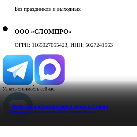
Без праздников и выходных
ООО «СЛОМПРО»
ОГРН: 1165027055423, ИНН: 5027241563
Узнать стоимость сейчас.
Демонтаж каркасной бани и сарая в Старой
Выравнивание участка в городе Электроугли
Демонтаж кирпичных стен в Люберцах
Демонтаж беседки в деревне Кончеево
Расчистка участка в ПГТ Томилино
Купавне