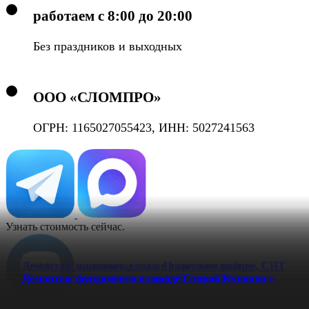
работаем с 8:00 до 20:00
Без праздников и выходных
ООО «СЛОМПРО»
ОГРН: 1165027055423, ИНН: 5027241563
Узнать стоимость сейчас.
Демонтаж кирпичных стен в торговом центре
Демонтаж щитового дома в Ногинском районе, СНТ
Мытищ
Кристалл
Вывоз мусора после пожара Чеховский район.
Демонтаж постройки в городе Лосино-Петровский
Демонтаж фундамента в городе Старая Купавна