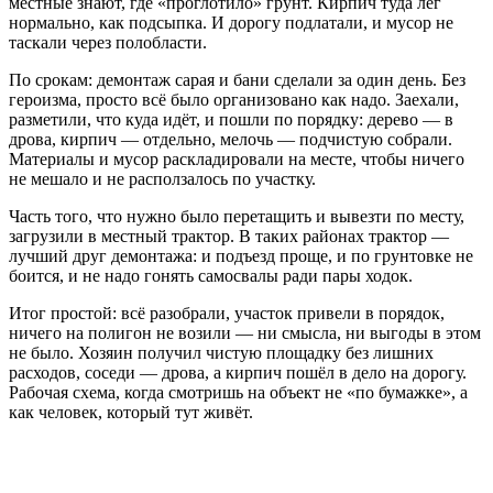
местные знают, где «проглотило» грунт. Кирпич туда лёг
нормально, как подсыпка. И дорогу подлатали, и мусор не
таскали через полобласти.
По срокам: демонтаж сарая и бани сделали за один день. Без
героизма, просто всё было организовано как надо. Заехали,
разметили, что куда идёт, и пошли по порядку: дерево — в
дрова, кирпич — отдельно, мелочь — подчистую собрали.
Материалы и мусор раскладировали на месте, чтобы ничего
не мешало и не расползалось по участку.
Часть того, что нужно было перетащить и вывезти по месту,
загрузили в местный трактор. В таких районах трактор —
лучший друг демонтажа: и подъезд проще, и по грунтовке не
боится, и не надо гонять самосвалы ради пары ходок.
Итог простой: всё разобрали, участок привели в порядок,
ничего на полигон не возили — ни смысла, ни выгоды в этом
не было. Хозяин получил чистую площадку без лишних
расходов, соседи — дрова, а кирпич пошёл в дело на дорогу.
Рабочая схема, когда смотришь на объект не «по бумажке», а
как человек, который тут живёт.