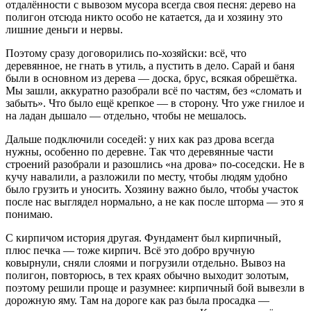
отдалённости с вывозом мусора всегда своя песня: дерево на
полигон отсюда никто особо не катается, да и хозяину это
лишние деньги и нервы.
Поэтому сразу договорились по‑хозяйски: всё, что
деревянное, не гнать в утиль, а пустить в дело. Сарай и баня
были в основном из дерева — доска, брус, всякая обрешётка.
Мы зашли, аккуратно разобрали всё по частям, без «сломать и
забыть». Что было ещё крепкое — в сторону. Что уже гнилое и
на ладан дышало — отдельно, чтобы не мешалось.
Дальше подключили соседей: у них как раз дрова всегда
нужны, особенно по деревне. Так что деревянные части
строений разобрали и разошлись «на дрова» по‑соседски. Не в
кучу навалили, а разложили по месту, чтобы людям удобно
было грузить и уносить. Хозяину важно было, чтобы участок
после нас выглядел нормально, а не как после шторма — это я
понимаю.
С кирпичом история другая. Фундамент был кирпичный,
плюс печка — тоже кирпич. Всё это добро вручную
ковырнули, сняли слоями и погрузили отдельно. Вывоз на
полигон, повторюсь, в тех краях обычно выходит золотым,
поэтому решили проще и разумнее: кирпичный бой вывезли в
дорожную яму. Там на дороге как раз была просадка —