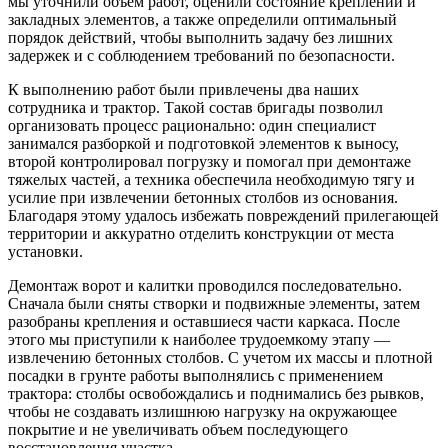
мы уточнили объем работ, оценили состояние креплений и
закладных элементов, а также определили оптимальный
порядок действий, чтобы выполнить задачу без лишних
задержек и с соблюдением требований по безопасности.
К выполнению работ были привлечены два наших
сотрудника и трактор. Такой состав бригады позволил
организовать процесс рационально: один специалист
занимался разборкой и подготовкой элементов к выносу,
второй контролировал погрузку и помогал при демонтаже
тяжелых частей, а техника обеспечила необходимую тягу и
усилие при извлечении бетонных столбов из основания.
Благодаря этому удалось избежать повреждений прилегающей
территории и аккуратно отделить конструкции от места
установки.
Демонтаж ворот и калитки проводился последовательно.
Сначала были сняты створки и подвижные элементы, затем
разобраны крепления и оставшиеся части каркаса. После
этого мы приступили к наиболее трудоемкому этапу —
извлечению бетонных столбов. С учетом их массы и плотной
посадки в грунте работы выполнялись с применением
трактора: столбы освобождались и поднимались без рывков,
чтобы не создавать излишнюю нагрузку на окружающее
покрытие и не увеличивать объем последующего
восстановления участка.