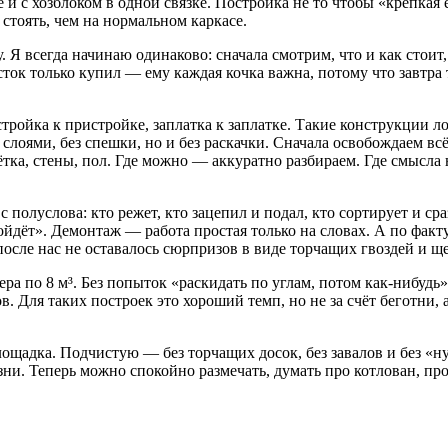
и с хозблоком в одной связке. Постройка не то чтобы «крепкая 
стоять, чем на нормальном каркасе.
 Я всегда начинаю одинаково: сначала смотрим, что и как стоит,
ок только купил — ему каждая кочка важна, потому что завтра ту
стройка к пристройке, заплатка к заплатке. Такие конструкции л
слоями, без спешки, но и без раскачки. Сначала освобождаем всё
тка, стены, пол. Где можно — аккуратно разбираем. Где смысла 
с полуслова: кто режет, кто зацепил и подал, кто сортирует и ср
ойдёт». Демонтаж — работа простая только на словах. А по факт
 после нас не оставалось сюрпризов в виде торчащих гвоздей и ще
ра по 8 м³. Без попыток «раскидать по углам, потом как-нибудь»
в. Для таких построек это хороший темп, но не за счёт беготни, 
площадка. Подчистую — без торчащих досок, без завалов и без «н
изни. Теперь можно спокойно размечать, думать про котлован, пр