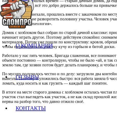
наследство от прошлых времён — старый дачный домик, да ещё 
уже гниль пошла, всё это добро держалось больше на привычке 
Созвонились, приехали, прошлись вместе с заказчиком по месту.
вручную, чтобы не разворотить половину участка. Человек участ
строительная «археология».
Домик с хозблоком был собран по старой дачной классике: при
начинает играть другое. Поэтому действуем спокойно: снимаем 
материалов. Потом уже пошли по конструктиву: кровля, обрешё
О КОМПАНИИ
чтобы не разводить по участку кучу из горбыля и битой доски.
Работало у нас пять человек. Бригада слаженная, все понимают 
объекте постоянно — контролирую, чтобы не было «ай, и так с
землю там, где хозяин потом будет делать планировку, и чтобы
По мусору получилось честно и по делу: загрузили два контейне
ОТЗЫВЫ
вывезли. Поэтому и уложились быстро: вся работа заняла 6 часо
ломать, куда носить и как грузить — каждый шаг понятен.
В итоге на месте старого домика с хозблоком осталась чистая 
участок стал выглядеть как участок, а не как склад прошлой ж
нервы на разбор того, что давно отжило своё.
КОНТАКТЫ