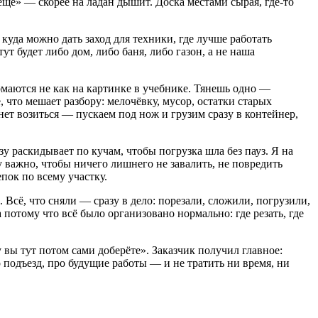
ещё» — скорее на ладан дышит. Доска местами сырая, где-то
 куда можно дать заход для техники, где лучше работать
т будет либо дом, либо баня, либо газон, а не наша
омаются не как на картинке в учебнике. Тянешь одно —
, что мешает разбору: мелочёвку, мусор, остатки старых
нет возиться — пускаем под нож и грузим сразу в контейнер,
азу раскидывает по кучам, чтобы погрузка шла без пауз. Я на
у важно, чтобы ничего лишнего не завалить, не повредить
пок по всему участку.
. Всё, что сняли — сразу в дело: порезали, сложили, погрузили,
а потому что всё было организовано нормально: где резать, где
у вы тут потом сами доберёте». Заказчик получил главное:
о подъезд, про будущие работы — и не тратить ни время, ни