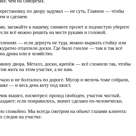
ке, чем на саморезах.
 перестановку по двору задумал — не суть. Главное — чтобы
дем и сделаем.
ами, заезжайте к нашему, снимите пролет и подчистую уберите
, если всё можно решить на месте руками и головой.
еплениях — если дернуть не туда, можно вырвать стойку или
куратно отцепили доски. Где было гнилое — там и так всё
на дрова или в хозяйство.
овину двора. Металл, доски, крепёж — всё сложили так, чтобы
ом жить на этом участке, а не нам.
чало и не болталось по дороге. Мусор и мелочь тоже собрали,
шке — и весь день коту под хвост.
зчик вышел, посмотрел: проход свободен, участок чистый,
аздают: если понравилось, значит сделано по-человечески.
ыло спокойно. Мы всегда смотрим на объект глазами клиента:
 следов на участке.