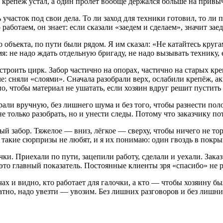
о крепёж устал, а один пролет вообще держался больше на привыч
участок под свои дела. То ли заход для техники готовил, то ли
работаем, он знает: если сказали «заедем и сделаем», значит зае
о объекта, по пути были рядом. Я им сказал: «Не катайтесь круг
емя: не надо ждать отдельную бригаду, не надо вызывать технику
строить цирк. Забор частично на опорах, частично на старых кр
: сняли «слоями». Сначала разобрали верх, ослабили крепёж, ак
о, чтобы материал не ушатать, если хозяин вдруг решит пустить 
рали вручную, без лишнего шума и без того, чтобы разнести пол
 только разобрать, но и унести следы. Потому что заказчику пот
й забор. Тяжелое — вниз, лёгкое — сверху, чтобы ничего не тор
 такие сюрпризы не любят, и я их понимаю: один гвоздь в покры
чки. Приехали по пути, зацепили работу, сделали и уехали. Зака
 это главный показатель. Постоянные клиенты зря «спасибо» не р
ах и видно, кто работает для галочки, а кто — чтобы хозяину б
тно, надо увезти — увозим. Без лишних разговоров и без лишних