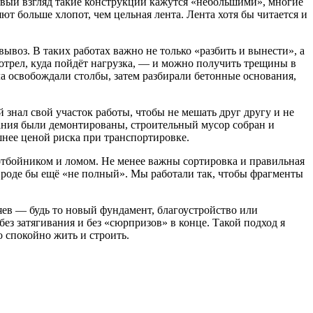
рвый взгляд такие конструкции кажутся «небольшими», многие
ют больше хлопот, чем цельная лента. Лента хотя бы читается и
ывоз. В таких работах важно не только «разбить и вынести», а
мотрел, куда пойдёт нагрузка, — и можно получить трещины в
а освобождали столбы, затем разбирали бетонные основания,
знал свой участок работы, чтобы не мешать друг другу и не
ования были демонтированы, строительный мусор собран и
шнее ценой риска при транспортировке.
отбойником и ломом. Не менее важны сортировка и правильная
н вроде бы ещё «не полный». Мы работали так, чтобы фрагменты
яев — будь то новый фундамент, благоустройство или
ез затягивания и без «сюрпризов» в конце. Такой подход я
 спокойно жить и строить.