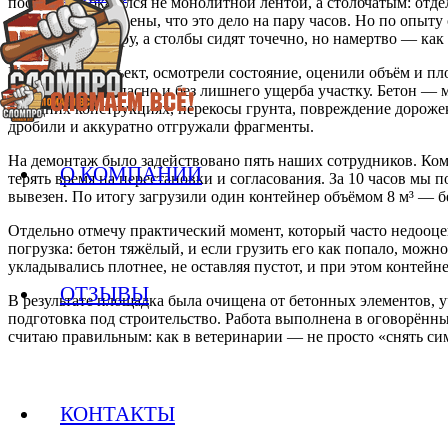
постройки, оказался не монолитной лентой, а столбчатым: от
хозяева даже уверены, что это дело на пару часов. Но по опыт
идёт по периметру, а столбы сидят точечно, но намертво — как 
Приехали на объект, осмотрели состояние, оценили объём и пло
сделать всё безопасно и без лишнего ущерба участку. Бетон —
соседних конструкциях, перекосы грунта, повреждение дороже
дробили и аккуратно отгружали фрагменты.
На демонтаж было задействовано пять наших сотрудников. Кома
О КОМПАНИИ
терять время на перестановки и согласования. За 10 часов мы
вывезен. По итогу загрузили один контейнер объёмом 8 м³ — б
Отдельно отмечу практический момент, который часто недооце
погрузка: бетон тяжёлый, и если грузить его как попало, можн
укладывались плотнее, не оставляя пустот, и при этом контейн
ОТЗЫВЫ
В результате площадка была очищена от бетонных элементов, у
подготовка под строительство. Работа выполнена в оговорённые
считаю правильным: как в ветеринарии — не просто «снять сим
КОНТАКТЫ