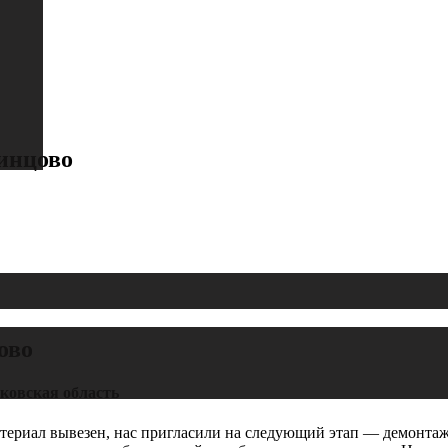
инцово
ово
сковская область
атериал вывезен, нас пригласили на следующий этап — демонтаж