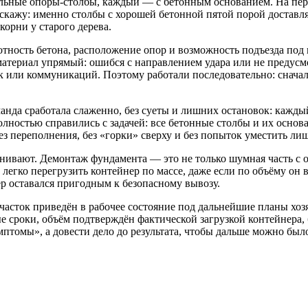
дельные опоры-столбы, каждый — с бетонным основанием. На пе
у скажу: именно столбы с хорошей бетонной пятой порой доставля
корни у старого дерева.
тность бетона, расположение опор и возможность подъезда под в
 материал упрямый: ошибся с направлением удара или не предус
к или коммуникаций. Поэтому работали последовательно: сначал
нда сработала слаженно, без суеты и лишних остановок: каждый 
 полностью справились с задачей: все бетонные столбы и их осн
ез переполнения, без «горки» сверху и без попыток уместить ли
нивают. Демонтаж фундамента — это не только шумная часть с 
о легко перегрузить контейнер по массе, даже если по объёму о
ер оставался пригодным к безопасному вывозу.
часток приведён в рабочее состояние под дальнейшие планы хоз
 сроки, объём подтверждён фактической загрузкой контейнера, б
птомы», а довести дело до результата, чтобы дальше можно было