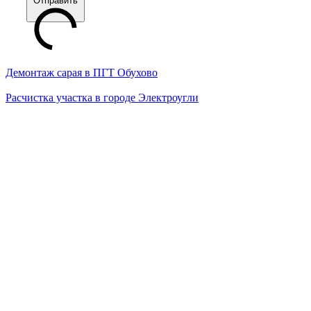
Отправить
Демонтаж сарая в ПГТ Обухово
Расчистка участка в городе Электроугли