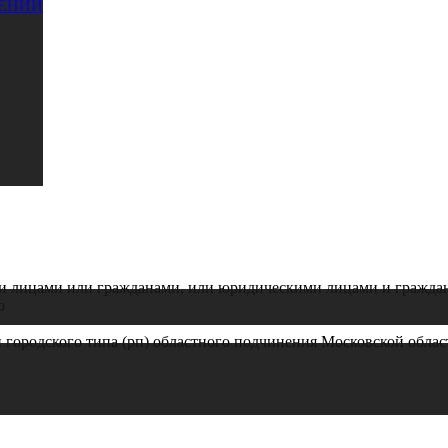
ЕНИЙ
 лицами или гражданами, или юридическими лицами и гражда
ю
городского типа (рп) областного подчинения Московской облас