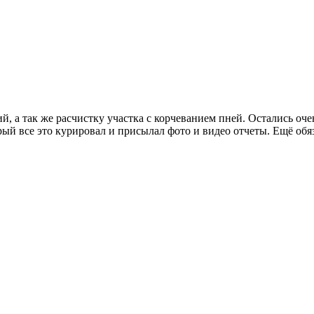
й, а так же расчистку участка с корчеванием пней. Остались оч
рый все это курировал и присылал фото и видео отчеты. Ещё обяз