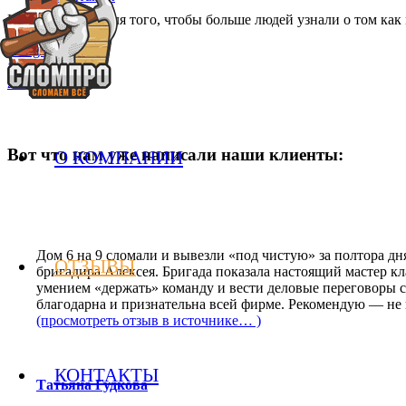
Нам это нужно для того, чтобы больше людей узнали о том ка
Google Maps
Яндекс.карты
2ГИС
Вот что нам уже написали наши клиенты:
О КОМПАНИИ
Дом 6 на 9 сломали и вывезли «под чистую» за полтора дн
ОТЗЫВЫ
бригадира Алексея. Бригада показала настоящий мастер кла
умением «держать» команду и вести деловые переговоры с
благодарна и признательна всей фирме. Рекомендую — не 
(просмотреть отзыв в источнике… )
КОНТАКТЫ
Татьяна Гудкова