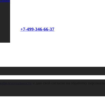
ЕНИЙ
Снос старых теплиц
от 12000 рублей / за демонтаж без вывоза
Звоните:
+7-499-346-66-37
или оставляйте заявку:
онфиденциальности
и даю свой согласие на обработку персонал