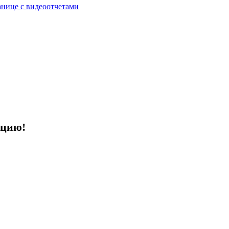
анице с видеоотчетами
ацию!