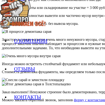
Погрузочные работы или складирование на участке = 3 000 руб
Иногда просят полностью вывезти или частично мусор внутри са
Итого: 12 000 — 15 000 руб. без вывоза мусора.
Зачастую в сараях остается очень много ненужного мусора, ст
О КОМПАНИИ
процессе заказчик обычно наблюдает за процессом и нужные в
дополнительными задачами. То, что необходимо вывезти на ут
Иногда можно встретить столбчатый фундамент или небольшую 
ОТЗЫВЫ
Стоимость демонтажа фундамента, мы определяем только после
Заказ выполнен! Ненужное строение было демонтировано, терр
КОНТАКТЫ
Можно заказать обратный звонок, заполнив
форму с контактам