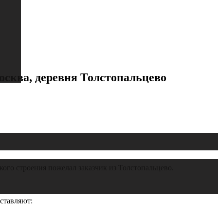
осква, деревня Толстопальцево
акого строения пожелал заказчик из Толстопальцево.
ставляют: