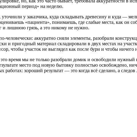
улировке, но, как это часто бывает, требовала аккуратности в 
рационный период» на неделю.
 уточнили у заказчика, куда складывать древесину и куда — мел
цениваешь «пациента», понимаешь, где слабые места, как он соб
 и лишнюю грязь, а это никому не нужно.
по-человечески: аккуратно сняли элементы, разобрали конструк
ки и пригодный материал складировали в двух местах на участк
сор, чтобы участок не выглядел как после бури и чтобы ничего
 это время мы не только разобрали домик и освободили нужный к
зультате место под новую бытовку полностью освобождено, ничег
х работах: хороший результат — это когда всё сделано, а следов