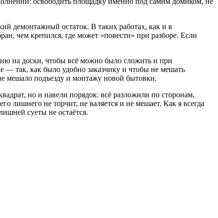
исполнении: освободить площадку именно под самим домиком, не
кий демонтажный остаток. В таких работах, как и в
ран, чем крепился, где может «повести» при разборе. Если
цию на доски, чтобы всё можно было сложить и при
е — так, как было удобно заказчику и чтобы не мешать
 не мешало подъезду и монтажу новой бытовки.
вадрат, но и навели порядок: всё разложили по сторонам,
о лишнего не торчит, не валяется и не мешает. Как я всегда
 лишней суеты не остаётся.