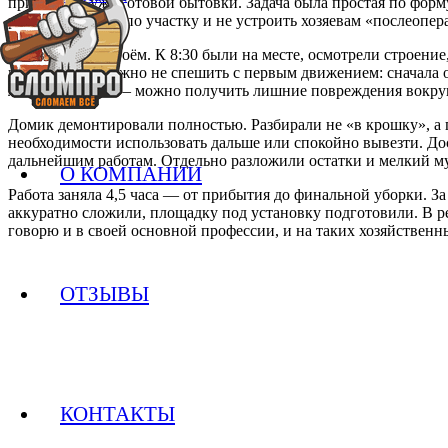
привозной, уже готовой бытовки. Задача была простая по форм
раскидать мусор по участку и не устроить хозяевам «послеопе
Мы выехали втроём. К 8:30 были на месте, осмотрели строение,
ветеринарии, важно не спешить с первым движением: сначала о
ломать сгоряча — можно получить лишние повреждения вокруг
Домик демонтировали полностью. Разбирали не «в крошку», а 
необходимости использовать дальше или спокойно вывезти. Дос
дальнейшим работам. Отдельно разложили остатки и мелкий му
О КОМПАНИИ
Работа заняла 4,5 часа — от прибытия до финальной уборки. За
аккуратно сложили, площадку под установку подготовили. В ре
говорю и в своей основной профессии, и на таких хозяйственны
ОТЗЫВЫ
КОНТАКТЫ