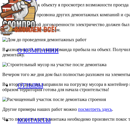
Так же по дороге к объекту я просмотрел возможности проезда
После короткого прозвона других демонтажных компаний и ср
В предварительной договоренности электричество должен был 
решение этой проблемы нам.
О КОМПАНИИ
В назначенный день наша команда прибыла на объект. Получили
демонтажу.
Вечером того же дня дом был полностью разложен на элементы
ОТЗЫВЫ
Во второй день мы направили на погрузку мусора в контейне
образом территория готова для начала строительства!
Другие примеры наших работ можно
посмотреть здесь
.
КОНТАКТЫ
Часто перед началом демонтажа необходимо произвести покос 