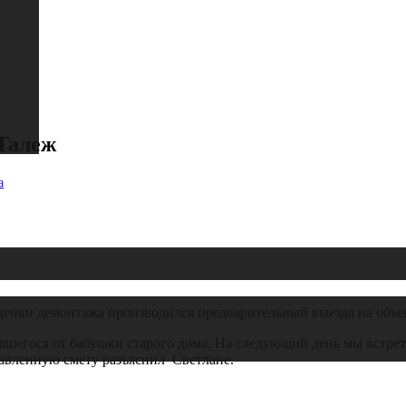
Талеж
а
ценки демонтажа производился предварительный выезда на объе
вшегося от бабушки старого дома. На следующий день мы встрет
ставленную смету разъяснил Светлане.