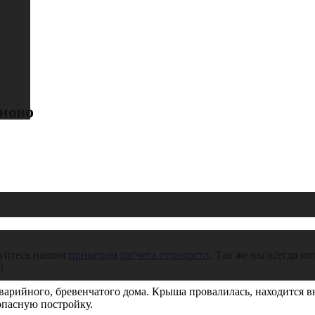
ново
зуйтесь нашим
примером расчета стоимости
. Так же вы всегда м
!
 аварийного, бревенчатого дома. Крыша провалилась, находится
опасную постройку.