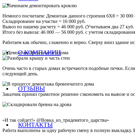
Немного посчитаем: Демонтаж данного строения 6Х8 = 30 000 
Складирование на участке = 16 000 руб.
Вывоз по нашему расчету = 46 000 руб. (Учитываем два 27 куб.
Итого без вывоза: 46 000 — 56 000 руб. с учетом складировани
Работаем как обычно, слаженно и верно. Сверху вниз здание исч
О КОМПАНИИ
Очень часто в старых домах встречаются подобные печки. Если
следующий день.
ОТЗЫВЫ
Заказчик принял грамотное решение сэкономить на вывозе и ост
«И так сойдет!» @Вовка_из_тридевятого_царства»
КОНТАКТЫ
Работа выполнена за одну рабочую смену в полную выкладку. Б