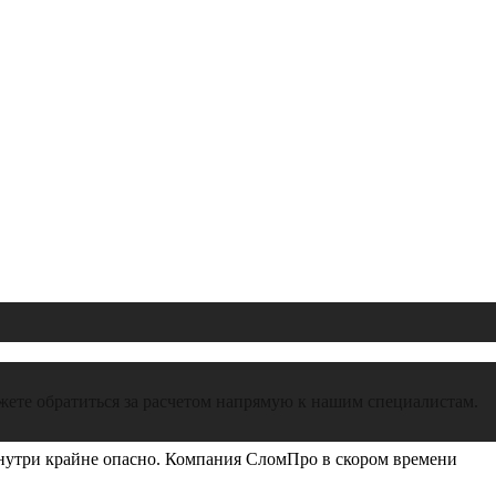
ожете обратиться за расчетом напрямую к нашим специалистам.
 внутри крайне опасно. Компания СломПро в скором времени